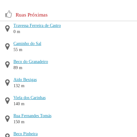
Ruas Próximas
Travessa Ferreira de Castro
0 m
Caminho do Sal
55 m
Beco do Granadeiro
89 m
Aido Bexigas
132 m
Viela dos Carinhas
140 m
Rua Fernandes Tomás
150 m
Beco Pinheira