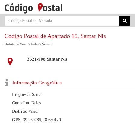
Código Postal de Apartado 15, Santar Nls
Distrito de Viseu
>
Nelas
> Santar
3521-908 Santar Nls
Informação Geográfica
Freguesia
: Santar
Concelho
: Nelas
Distrito
: Viseu
GPS
: 39.230786, -8.680120