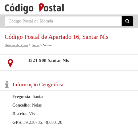
Código Postal de Apartado 16, Santar Nls
Distrito de Viseu
>
Nelas
> Santar
3521-908 Santar Nls
Informação Geográfica
Freguesia
: Santar
Concelho
: Nelas
Distrito
: Viseu
GPS
: 39.230786, -8.680120