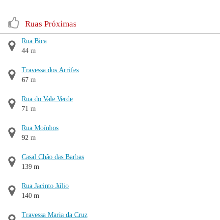
Ruas Próximas
Rua Bica
44 m
Travessa dos Arrifes
67 m
Rua do Vale Verde
71 m
Rua Moínhos
92 m
Casal Chão das Barbas
139 m
Rua Jacinto Júlio
140 m
Travessa Maria da Cruz