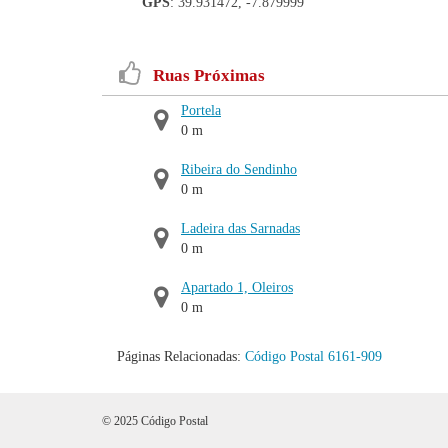
GPS
: 39.931472, -7.879999
Ruas Próximas
Portela
0 m
Ribeira do Sendinho
0 m
Ladeira das Sarnadas
0 m
Apartado 1, Oleiros
0 m
Páginas Relacionadas:
Código Postal 6161-909
© 2025 Código Postal