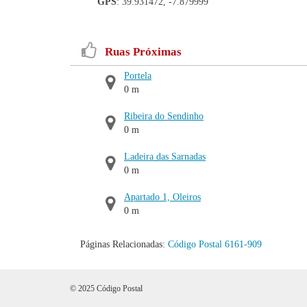
GPS
: 39.931472, -7.879999
Ruas Próximas
Portela
0 m
Ribeira do Sendinho
0 m
Ladeira das Sarnadas
0 m
Apartado 1, Oleiros
0 m
Páginas Relacionadas:
Código Postal 6161-909
© 2025 Código Postal