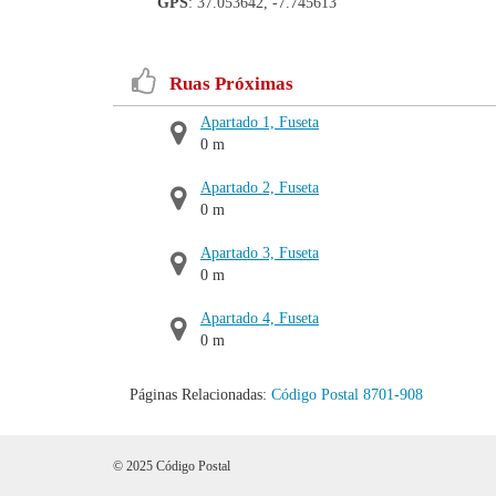
GPS
: 37.053642, -7.745613
Ruas Próximas
Apartado 1, Fuseta
0 m
Apartado 2, Fuseta
0 m
Apartado 3, Fuseta
0 m
Apartado 4, Fuseta
0 m
Páginas Relacionadas:
Código Postal 8701-908
© 2025 Código Postal