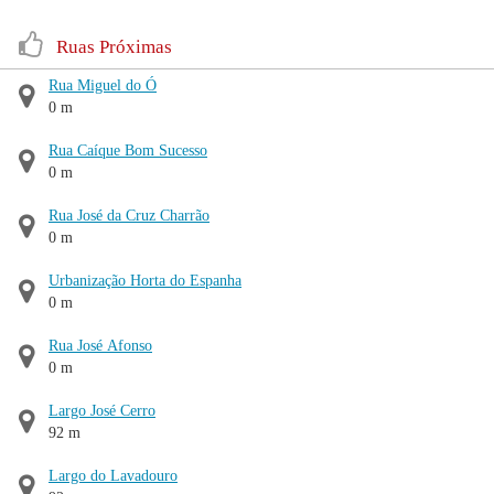
Ruas Próximas
Rua Miguel do Ó
0 m
Rua Caíque Bom Sucesso
0 m
Rua José da Cruz Charrão
0 m
Urbanização Horta do Espanha
0 m
Rua José Afonso
0 m
Largo José Cerro
92 m
Largo do Lavadouro