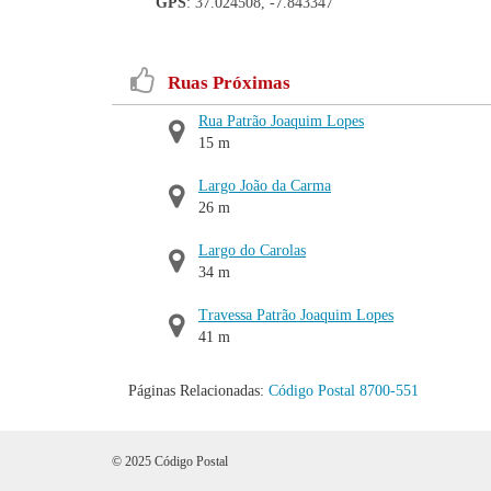
GPS
: 37.024508, -7.843347
Ruas Próximas
Rua Patrão Joaquim Lopes
15 m
Largo João da Carma
26 m
Largo do Carolas
34 m
Travessa Patrão Joaquim Lopes
41 m
Páginas Relacionadas:
Código Postal 8700-551
© 2025 Código Postal