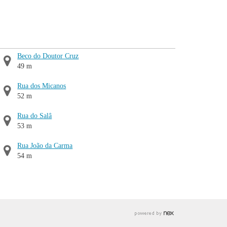
Beco do Doutor Cruz
49 m
Rua dos Micanos
52 m
Rua do Salâ
53 m
Rua João da Carma
54 m