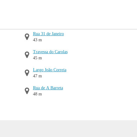
Rua 31 de Janeiro
43 m
Travessa do Carolas
45 m
Largo João Correia
47 m
Rua de A Barreta
48 m