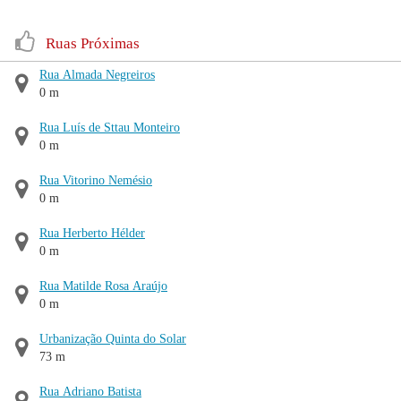
Ruas Próximas
Rua Almada Negreiros
0 m
Rua Luís de Sttau Monteiro
0 m
Rua Vitorino Nemésio
0 m
Rua Herberto Hélder
0 m
Rua Matilde Rosa Araújo
0 m
Urbanização Quinta do Solar
73 m
Rua Adriano Batista