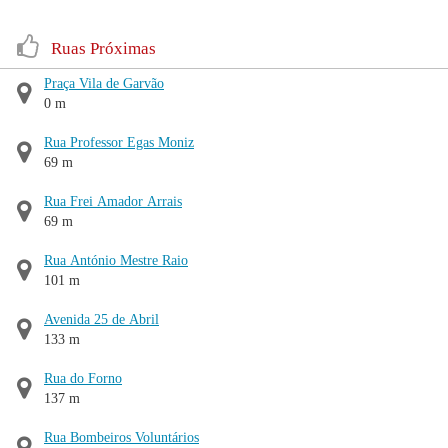
Ruas Próximas
Praça Vila de Garvão
0 m
Rua Professor Egas Moniz
69 m
Rua Frei Amador Arrais
69 m
Rua António Mestre Raio
101 m
Avenida 25 de Abril
133 m
Rua do Forno
137 m
Rua Bombeiros Voluntários