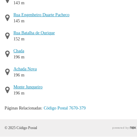
143 m
Rua Engenheiro Duarte Pacheco
145 m
Rua Batalha de Ourique
152 m
Chada
196 m
Achada Nova
196 m
Monte Junqueiro
196 m
Páginas Relacionadas:
Código Postal 7670-379
© 2025 Código Postal