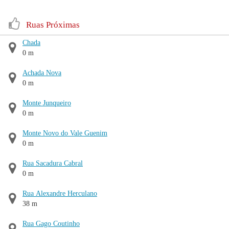
Ruas Próximas
Chada
0 m
Achada Nova
0 m
Monte Junqueiro
0 m
Monte Novo do Vale Guenim
0 m
Rua Sacadura Cabral
0 m
Rua Alexandre Herculano
38 m
Rua Gago Coutinho