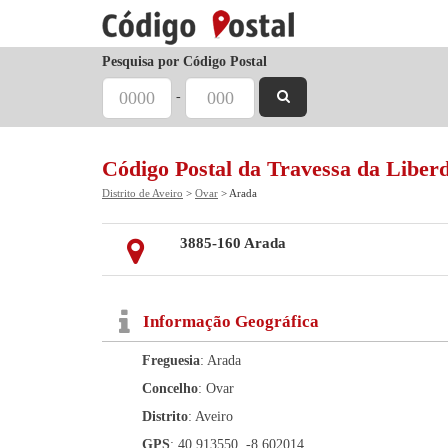
Pesquisa por Código Postal
-
Código Postal da Travessa da Liber
Distrito de Aveiro
>
Ovar
> Arada
3885-160 Arada
Informação Geográfica
Freguesia
: Arada
Concelho
: Ovar
Distrito
: Aveiro
GPS
: 40.913550, -8.602014