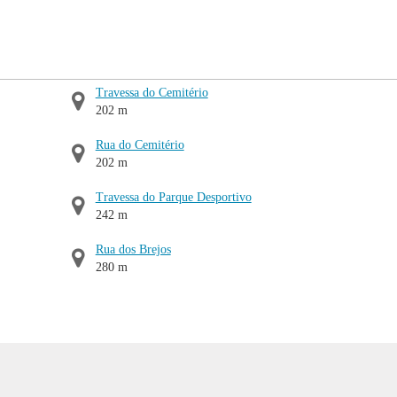
Travessa do Cemitério
202 m
Rua do Cemitério
202 m
Travessa do Parque Desportivo
242 m
Rua dos Brejos
280 m