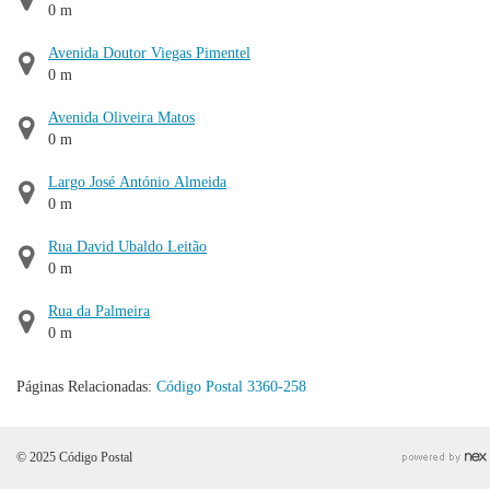
0 m
Avenida Doutor Viegas Pimentel
0 m
Avenida Oliveira Matos
0 m
Largo José António Almeida
0 m
Rua David Ubaldo Leitão
0 m
Rua da Palmeira
0 m
Páginas Relacionadas:
Código Postal 3360-258
© 2025 Código Postal