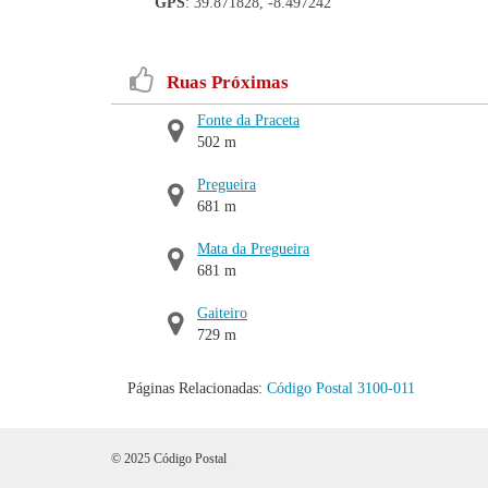
GPS
: 39.871828, -8.497242
Ruas Próximas
Fonte da Praceta
502 m
Pregueira
681 m
Mata da Pregueira
681 m
Gaiteiro
729 m
Páginas Relacionadas:
Código Postal 3100-011
© 2025 Código Postal