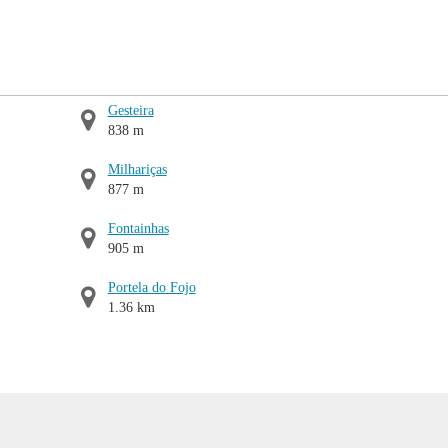
Gesteira
838 m
Milhariças
877 m
Fontainhas
905 m
Portela do Fojo
1.36 km