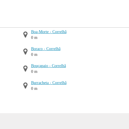
Boa-Morte - Correlhã
0 m
Boraco - Correlhã
0 m
Bouçapaio - Correlhã
0 m
Burracheta - Correlhã
0 m