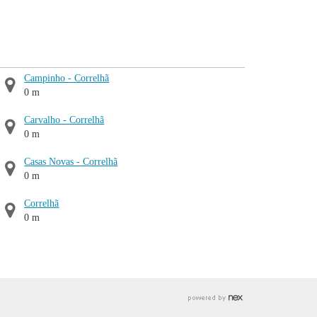
Campinho - Correlhã
0 m
Carvalho - Correlhã
0 m
Casas Novas - Correlhã
0 m
Correlhã
0 m