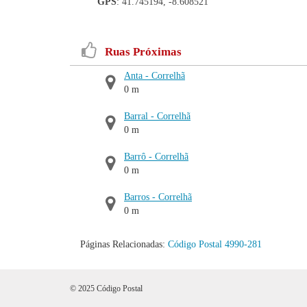
GPS
: 41.745194, -8.608521
Ruas Próximas
Anta - Correlhã
0 m
Barral - Correlhã
0 m
Barrô - Correlhã
0 m
Barros - Correlhã
0 m
Páginas Relacionadas:
Código Postal 4990-281
© 2025 Código Postal