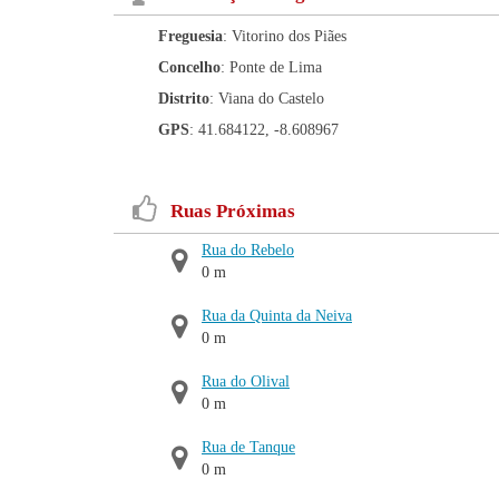
Freguesia
: Vitorino dos Piães
Concelho
: Ponte de Lima
Distrito
: Viana do Castelo
GPS
: 41.684122, -8.608967
Ruas Próximas
Rua do Rebelo
0 m
Rua da Quinta da Neiva
0 m
Rua do Olival
0 m
Rua de Tanque
0 m