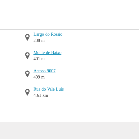
Largo do Rossio
238 m
Monte de Baixo
401 m
Acesso 9007
499 m
Rua do Vale Luís
4.61 km