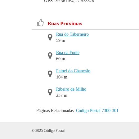
GPS
: 39.361164, -7.538578
Ruas Próximas
Rua do Taberneiro
59 m
Rua da Fonte
60 m
Painel do Chancrão
104 m
Ribeiro de Milho
237 m
Páginas Relacionadas:
Código Postal 7300-301
© 2025 Código Postal