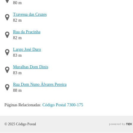
80 m
Travessa das Cruzes
82 m
Rua da Pracinha
82 m
Largo José Duro
83 m
Muralhas Dom Dinis
83 m
Rua Dom Nuno Álvares Pereira
88 m
Páginas Relacionadas:
Código Postal 7300-175
© 2025 Código Postal