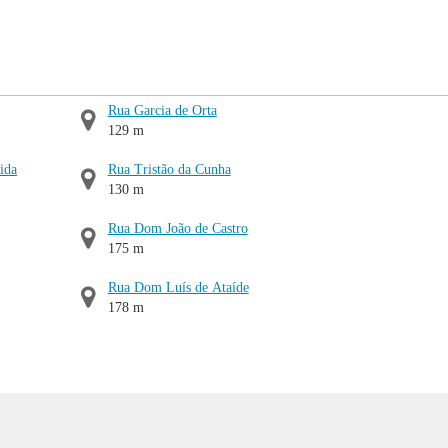
Rua Garcia de Orta
129 m
ida
Rua Tristão da Cunha
130 m
Rua Dom João de Castro
175 m
Rua Dom Luís de Ataíde
178 m