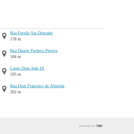
Rua Fernão Vaz Dourado
178 m
Rua Duarte Pacheco Pereira
184 m
Largo Dom João III
195 m
Rua Dom Francisco de Almeida
202 m