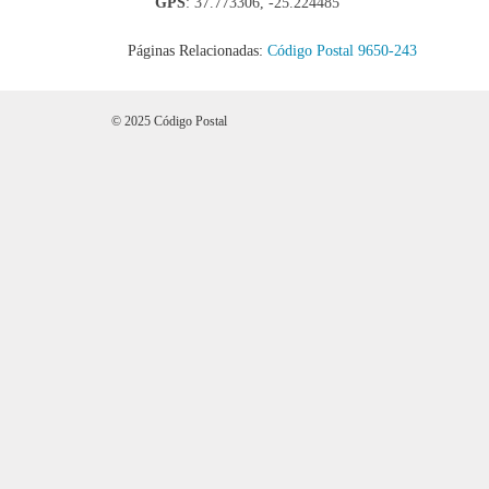
GPS
: 37.773306, -25.224485
Páginas Relacionadas:
Código Postal 9650-243
© 2025 Código Postal