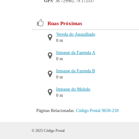
GPS
: 38.729982, -9.172537
Ruas Próximas
Vereda do Agazalhado
0 m
Impasse da Fazenda A
0 m
Impasse da Fazenda B
0 m
Impasse do Moledo
0 m
Páginas Relacionadas:
Código Postal 9650-218
© 2025 Código Postal