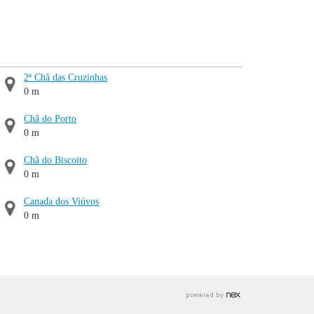
2ª Chã das Cruzinhas
0 m
Chã do Porto
0 m
Chã do Biscoito
0 m
Canada dos Viúvos
0 m