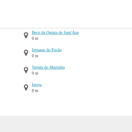
Beco da Quinta de Sant'Ana
0 m
Impasse do Poção
0 m
Vereda do Martinho
0 m
Igreja
0 m