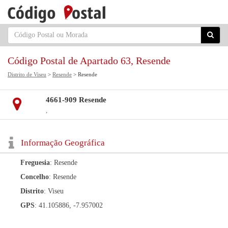
Código Postal de Apartado 63, Resende
Distrito de Viseu
>
Resende
> Resende
4661-909 Resende
,
Informação Geográfica
Freguesia
: Resende
Concelho
: Resende
Distrito
: Viseu
GPS
: 41.105886, -7.957002