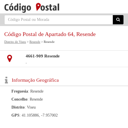
Código Postal de Apartado 64, Resende
Distrito de Viseu
>
Resende
> Resende
4661-909 Resende
,
Informação Geográfica
Freguesia
: Resende
Concelho
: Resende
Distrito
: Viseu
GPS
: 41.105886, -7.957002