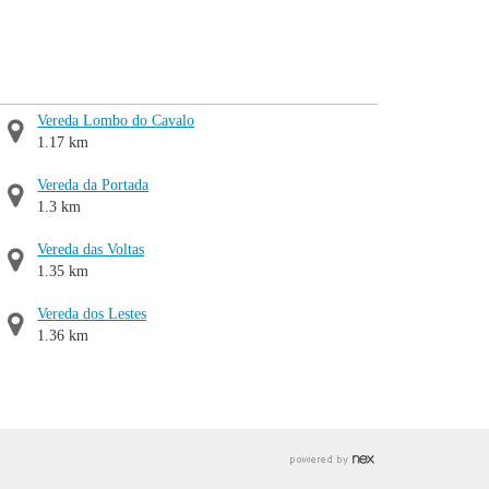
Vereda Lombo do Cavalo
1.17 km
Vereda da Portada
1.3 km
Vereda das Voltas
1.35 km
Vereda dos Lestes
1.36 km