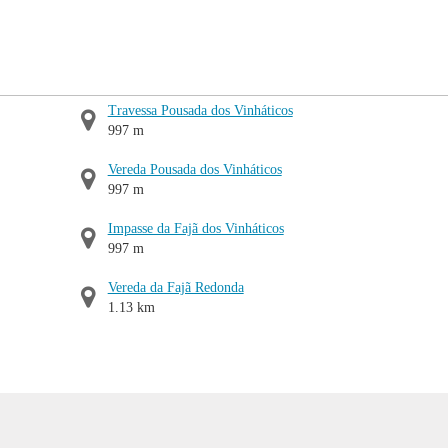
Travessa Pousada dos Vinháticos
997 m
Vereda Pousada dos Vinháticos
997 m
Impasse da Fajã dos Vinháticos
997 m
Vereda da Fajã Redonda
1.13 km