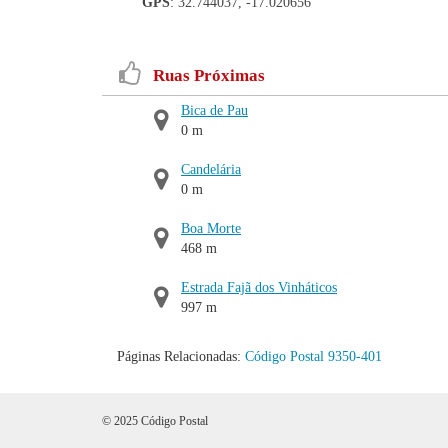
GPS
: 32.744037, -17.020656
Ruas Próximas
Bica de Pau
0 m
Candelária
0 m
Boa Morte
468 m
Estrada Fajã dos Vinháticos
997 m
Páginas Relacionadas:
Código Postal 9350-401
© 2025 Código Postal