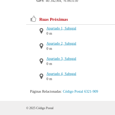
GPS
: 40.342364, -6.863150
Ruas Próximas
Apartado 1, Sabugal
0 m
Apartado 2, Sabugal
0 m
Apartado 3, Sabugal
0 m
Apartado 4, Sabugal
0 m
Páginas Relacionadas:
Código Postal 6321-909
© 2025 Código Postal