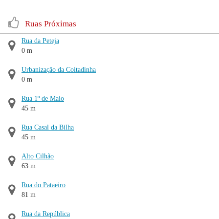
Ruas Próximas
Rua da Peteja
0 m
Urbanização da Coitadinha
0 m
Rua 1º de Maio
45 m
Rua Casal da Bilha
45 m
Alto Cilhão
63 m
Rua do Pataeiro
81 m
Rua da República