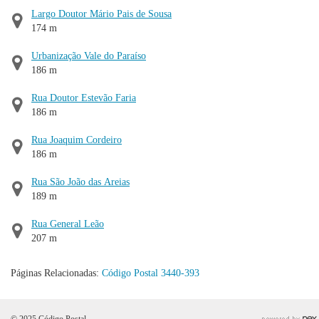
Largo Doutor Mário Pais de Sousa
174 m
Urbanização Vale do Paraíso
186 m
Rua Doutor Estevão Faria
186 m
Rua Joaquim Cordeiro
186 m
Rua São João das Areias
189 m
Rua General Leão
207 m
Páginas Relacionadas:
Código Postal 3440-393