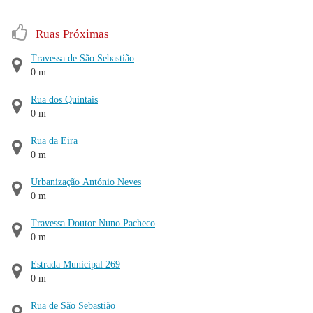
Ruas Próximas
Travessa de São Sebastião
0 m
Rua dos Quintais
0 m
Rua da Eira
0 m
Urbanização António Neves
0 m
Travessa Doutor Nuno Pacheco
0 m
Estrada Municipal 269
0 m
Rua de São Sebastião