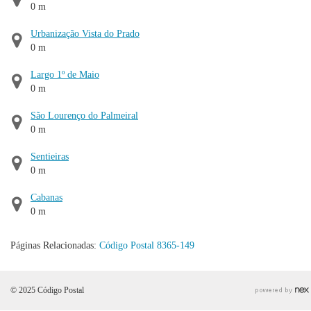
0 m
Urbanização Vista do Prado
0 m
Largo 1º de Maio
0 m
São Lourenço do Palmeiral
0 m
Sentieiras
0 m
Cabanas
0 m
Páginas Relacionadas:
Código Postal 8365-149
© 2025 Código Postal