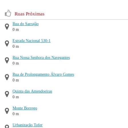
Ruas Próximas
Rua do Sarrajão
0 m
Estrada Nacional 530-1
0 m
Rua Nossa Senhora dos Navegantes
0 m
Rua de Prolongamento Álvaro Gomes
0 m
Quinta das Amendoeiras
0 m
Monte Borrego
0 m
Urbanização Tofer