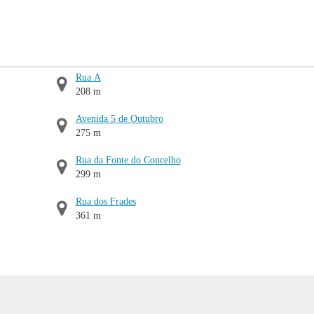
Rua A
208 m
Avenida 5 de Outubro
275 m
Rua da Fonte do Concelho
299 m
Rua dos Frades
361 m