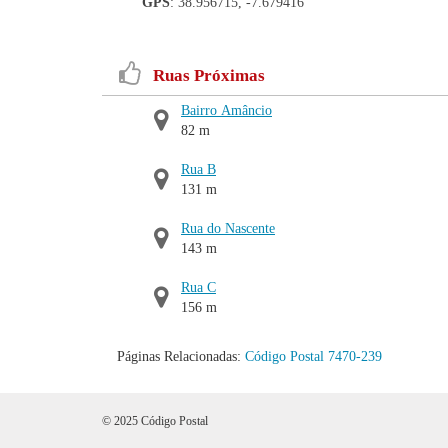
GPS
: 38.956715, -7.679416
Ruas Próximas
Bairro Amâncio
82 m
Rua B
131 m
Rua do Nascente
143 m
Rua C
156 m
Páginas Relacionadas:
Código Postal 7470-239
© 2025 Código Postal