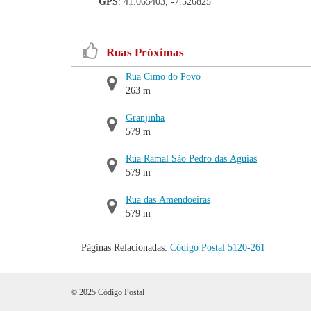
GPS
: 41.065403, -7.526825
Ruas Próximas
Rua Cimo do Povo
263 m
Granjinha
579 m
Rua Ramal São Pedro das Águias
579 m
Rua das Amendoeiras
579 m
Páginas Relacionadas:
Código Postal 5120-261
© 2025 Código Postal