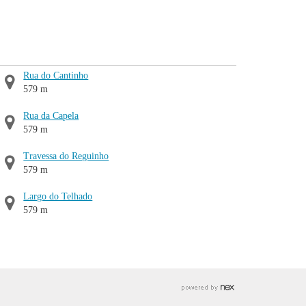
Rua do Cantinho
579 m
Rua da Capela
579 m
Travessa do Reguinho
579 m
Largo do Telhado
579 m