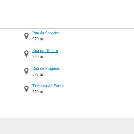
Rua da Sobreira
579 m
Rua do Ribeiro
579 m
Rua de Pingueis
579 m
Travessa do Forno
579 m