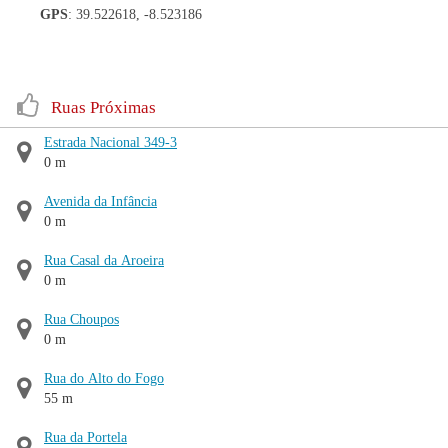
GPS
: 39.522618, -8.523186
Ruas Próximas
Estrada Nacional 349-3
0 m
Avenida da Infância
0 m
Rua Casal da Aroeira
0 m
Rua Choupos
0 m
Rua do Alto do Fogo
55 m
Rua da Portela