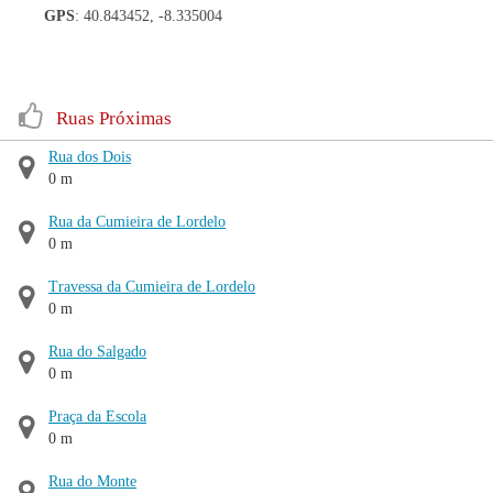
GPS
: 40.843452, -8.335004
Ruas Próximas
Rua dos Dois
0 m
Rua da Cumieira de Lordelo
0 m
Travessa da Cumieira de Lordelo
0 m
Rua do Salgado
0 m
Praça da Escola
0 m
Rua do Monte