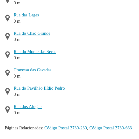
0 m
Rua das Lages
0 m
Rua do Chão Grande
0 m
Rua do Monte das Secas
0 m
Travessa das Cavadas
0 m
Rua do Pavilhão Ilídio Pedro
0 m
Rua dos Alugais
0 m
Páginas Relacionadas:
Código Postal 3730-239
,
Código Postal 3730-663