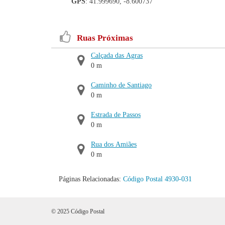
GPS
: 41.999690, -8.600737
Ruas Próximas
Calçada das Agras
0 m
Caminho de Santiago
0 m
Estrada de Passos
0 m
Rua dos Amiães
0 m
Páginas Relacionadas:
Código Postal 4930-031
© 2025 Código Postal