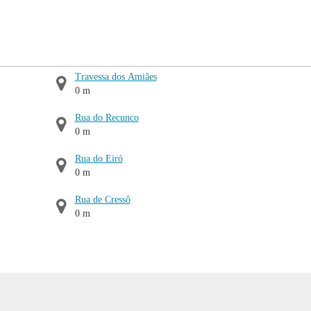
Travessa dos Amiães
0 m
Rua do Recunco
0 m
Rua do Eiró
0 m
Rua de Cressô
0 m