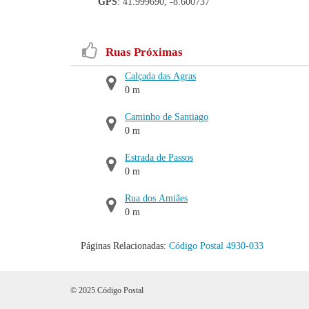
GPS
: 41.999690, -8.600737
Ruas Próximas
Calçada das Agras
0 m
Caminho de Santiago
0 m
Estrada de Passos
0 m
Rua dos Amiães
0 m
Páginas Relacionadas:
Código Postal 4930-033
© 2025 Código Postal