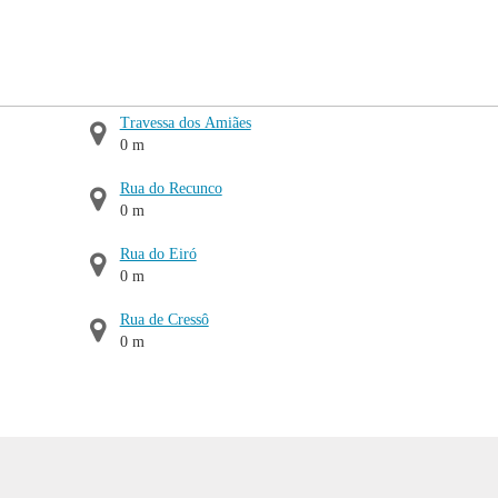
Travessa dos Amiães
0 m
Rua do Recunco
0 m
Rua do Eiró
0 m
Rua de Cressô
0 m