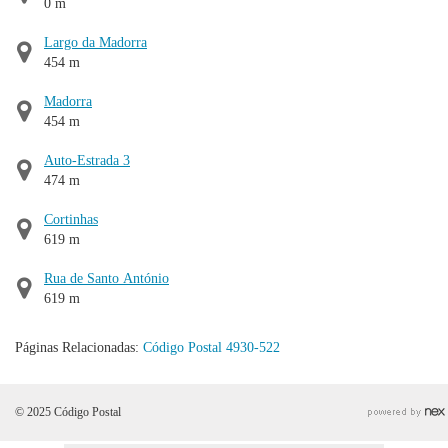
0 m
Largo da Madorra
454 m
Madorra
454 m
Auto-Estrada 3
474 m
Cortinhas
619 m
Rua de Santo António
619 m
Páginas Relacionadas:
Código Postal 4930-522
© 2025 Código Postal