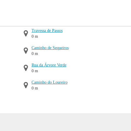
Travessa de Passos
0 m
Caminho de Sequeiros
0 m
Rua da Árvore Verde
0 m
Caminho do Loureiro
0 m