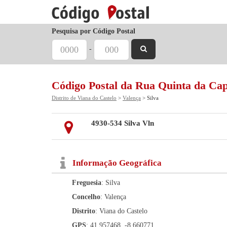
Pesquisa por Código Postal
-
Código Postal da Rua Quinta da Cap
Distrito de Viana do Castelo
>
Valença
> Silva
4930-534 Silva Vln
Informação Geográfica
Freguesia
: Silva
Concelho
: Valença
Distrito
: Viana do Castelo
GPS
: 41.957468, -8.660771