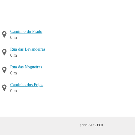
Caminho do Prado
0 m
Rua das Levandeiras
0 m
Rua das Nogueiras
0 m
Caminho dos Fojos
0 m