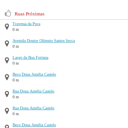
Ruas Próximas
Travessa da Poça
0 m
Avenida Doutor Olímpio Santos Secca
0 m
Largo da Boa Fortuna
0 m
Beco Dona Amélia Castelo
0 m
Rua Dona Amélia Castelo
0 m
Rua Dona Amélia Castelo
0 m
Beco Dona Amélia Castelo