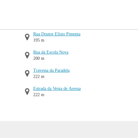
Rua Doutor Elísio Pimenta
195 m
Rua da Escola Nova
200 m
Travessa da Paradela
222 m
Estrada da Veiga de Areosa
222 m