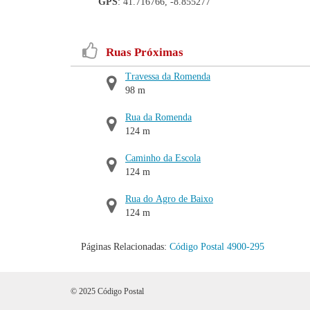
GPS
: 41.716766, -8.855277
Ruas Próximas
Travessa da Romenda
98 m
Rua da Romenda
124 m
Caminho da Escola
124 m
Rua do Agro de Baixo
124 m
Páginas Relacionadas:
Código Postal 4900-295
© 2025 Código Postal