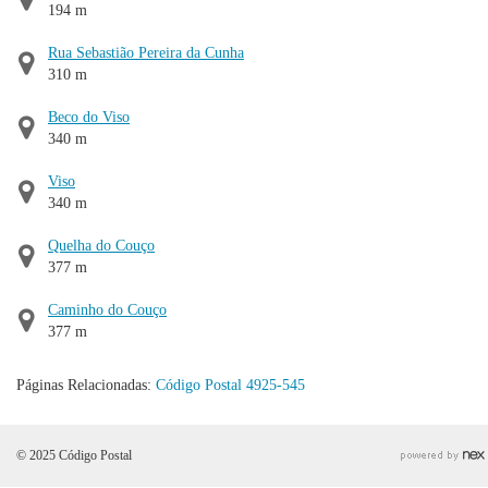
194 m
Rua Sebastião Pereira da Cunha
310 m
Beco do Viso
340 m
Viso
340 m
Quelha do Couço
377 m
Caminho do Couço
377 m
Páginas Relacionadas:
Código Postal 4925-545
© 2025 Código Postal