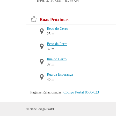
GPS
: 37.107331, -8.795724
Ruas Próximas
Beco do Cerro
25 m
Beco da Parra
32 m
Rua do Cerro
37 m
Rua da Esperança
40 m
Páginas Relacionadas:
Código Postal 8650-023
© 2025 Código Postal