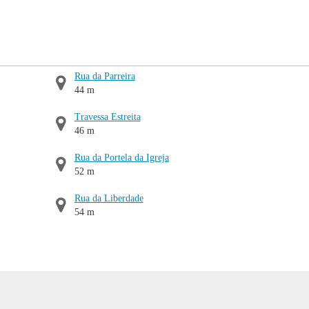
Rua da Parreira
44 m
Travessa Estreita
46 m
Rua da Portela da Igreja
52 m
Rua da Liberdade
54 m