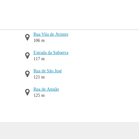
Rua Vila de Avintes
106 m
Estrada da Subserra
117 m
Rua de São José
121 m
Rua de Ansião
125 m