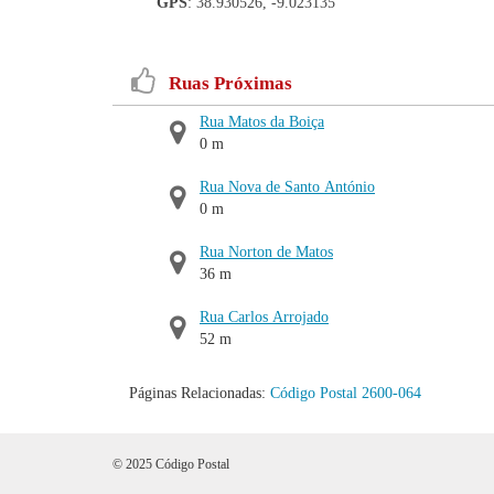
GPS
: 38.930526, -9.023135
Ruas Próximas
Rua Matos da Boiça
0 m
Rua Nova de Santo António
0 m
Rua Norton de Matos
36 m
Rua Carlos Arrojado
52 m
Páginas Relacionadas:
Código Postal 2600-064
© 2025 Código Postal