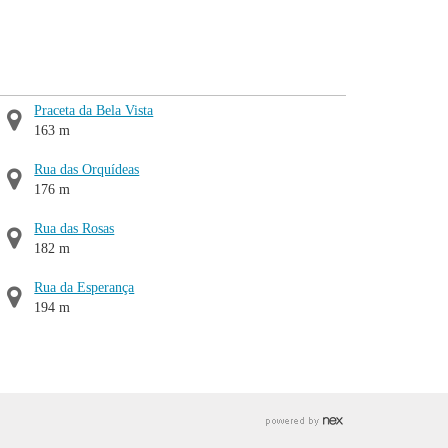
Praceta da Bela Vista
163 m
Rua das Orquídeas
176 m
Rua das Rosas
182 m
Rua da Esperança
194 m