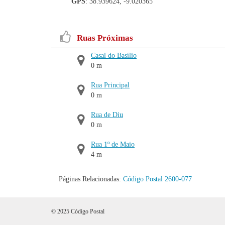
GPS
: 38.939624, -9.020365
Ruas Próximas
Casal do Basílio
0 m
Rua Principal
0 m
Rua de Diu
0 m
Rua 1º de Maio
4 m
Páginas Relacionadas:
Código Postal 2600-077
© 2025 Código Postal