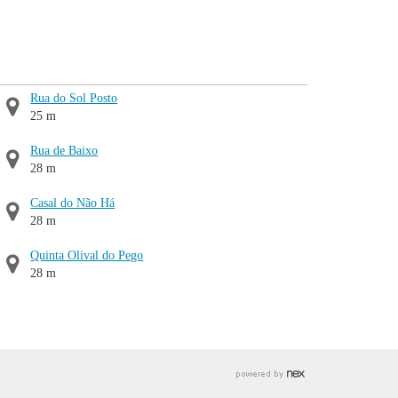
Rua do Sol Posto
25 m
Rua de Baixo
28 m
Casal do Não Há
28 m
Quinta Olival do Pego
28 m