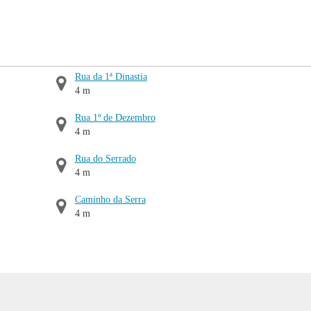
Rua da 1ª Dinastia
4 m
Rua 1º de Dezembro
4 m
Rua do Serrado
4 m
Caminho da Serra
4 m