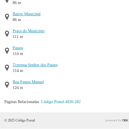
86 m
Bairro Municipal
86 m
Praça do Município
111 m
Passos
114 m
Travessa Senhor dos Passos
114 m
Rua Passos Manuel
124 m
Páginas Relacionadas:
Código Postal 4920-282
© 2025 Código Postal