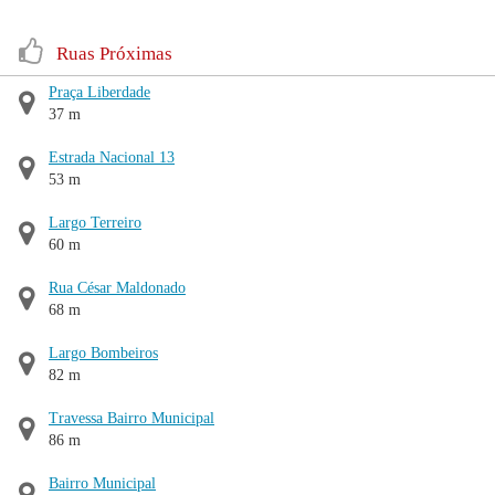
Ruas Próximas
Praça Liberdade
37 m
Estrada Nacional 13
53 m
Largo Terreiro
60 m
Rua César Maldonado
68 m
Largo Bombeiros
82 m
Travessa Bairro Municipal
86 m
Bairro Municipal