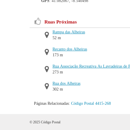
GPS
: 41.082067, -8.540498
Ruas Próximas
Rampa das Alheiras
52 m
Recanto dos Alheiras
173 m
Rua Associação Recreativa As Lavradeiras de 
273 m
Rua dos Alheiras
302 m
Páginas Relacionadas:
Código Postal 4415-268
© 2025 Código Postal