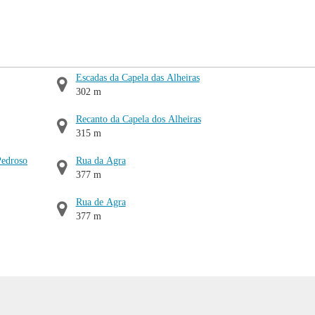
Escadas da Capela das Alheiras
302 m
Recanto da Capela dos Alheiras
315 m
Pedroso
Rua da Agra
377 m
Rua de Agra
377 m