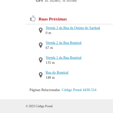
GPS
: 41.102405, -8.593560
Ruas Próximas
Vereda 3 da Rua da Quinta do Sardoal
0 m
Vereda 2 da Rua Roseiral
67 m
Vereda 1 da Rua Roseiral
135 m
Rua do Roseiral
148 m
Páginas Relacionadas:
Código Postal 4430-514
© 2025 Código Postal