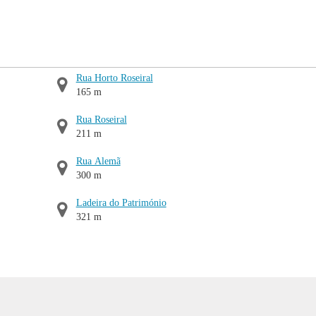
Rua Horto Roseiral
165 m
Rua Roseiral
211 m
Rua Alemã
300 m
Ladeira do Património
321 m