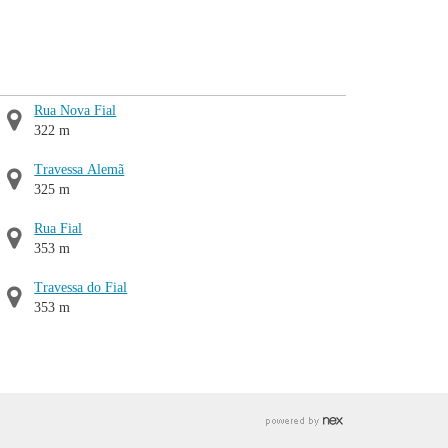
Rua Nova Fial
322 m
Travessa Alemã
325 m
Rua Fial
353 m
Travessa do Fial
353 m