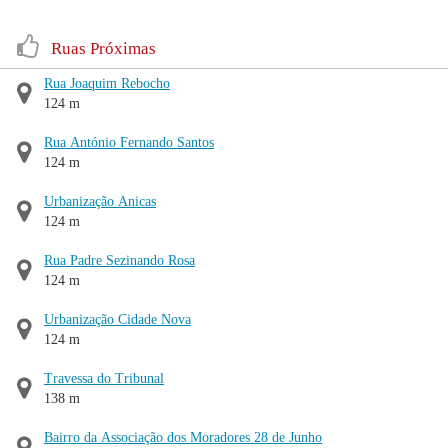
Ruas Próximas
Rua Joaquim Rebocho
124 m
Rua António Fernando Santos
124 m
Urbanização Anicas
124 m
Rua Padre Sezinando Rosa
124 m
Urbanização Cidade Nova
124 m
Travessa do Tribunal
138 m
Bairro da Associação dos Moradores 28 de Junho