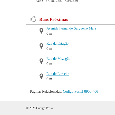
GPS
: 37.181258, -7.542356
Ruas Próximas
Avenida Fernando Salgueiro Maia
0 m
Rua da Estação
0 m
Rua de Mazagão
0 m
Rua de Larache
0 m
Páginas Relacionadas:
Código Postal 8900-406
© 2025 Código Postal