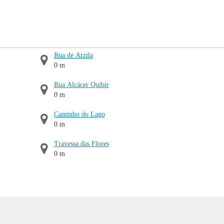
Rua de Arzila
0 m
Rua Alcácer Quibir
0 m
Caminho do Lago
0 m
Travessa das Flores
0 m