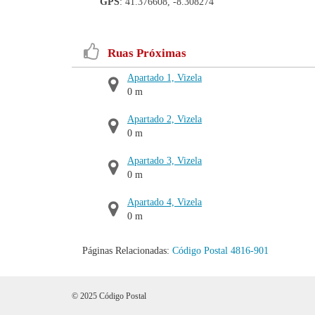
GPS
: 41.376608, -8.308274
Ruas Próximas
Apartado 1, Vizela
0 m
Apartado 2, Vizela
0 m
Apartado 3, Vizela
0 m
Apartado 4, Vizela
0 m
Páginas Relacionadas:
Código Postal 4816-901
© 2025 Código Postal